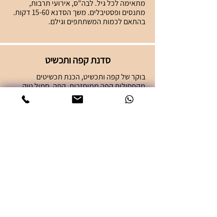
מתאימה לכל גיל. לבה"ס, אירועי תרבות,
מתנסים ופסטיבלים. משך הסדנא 15-60 דקות.
בהתאם לכמות המשתתפים וגילם.
סדנת קפה ותכשיט
בוקר של קפה ותכשיט, הכנת תכשיטים
מקפסולות קפה ממוחזרות. קפה, סמול טוק
והכנת תכשיט צבעוני ומיוחד. סדנא מלאה
בצבע, יצירתיות והשראה. גיבוש וחשיבה ,תכנון
והעצמה כי בסדנא הזו כל אחד יכול! מתאים
לכל גיל גם לכל המשפחה.
טלפון: 052-3387992