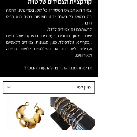
קולקציית הצמידים של טויה
צמיד הוא תכשיט המשדרג כל לוק. במדינתינו החמה
בה כמעט כל השנה ידינו חשופות צמיד הוא פריט
חובה.
לרשותכם גם צמידים לרגל.
ישנם מגוון חומרים :עמידים במים/היפואלרגניים
,,כסףף או גולדפילד. מגוון סגנונות: צמידים קלאסיים
ועדינים ליום יום או דומיננטיים לנשות קריירה
ולאירועים.
אז לאיזה סגנון את רוצה להתעורר הבוקר?