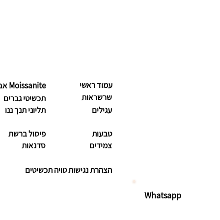
עמוד ראשי
Moissanite אבנים יקרות
שרשראות
תכשיטי גברים
עגילים
תליוני תנך ננו
טבעות
פיסול ברשת
צמידים
סדנאות
הצהרת נגישות טויה תכשיטים
Whatsapp