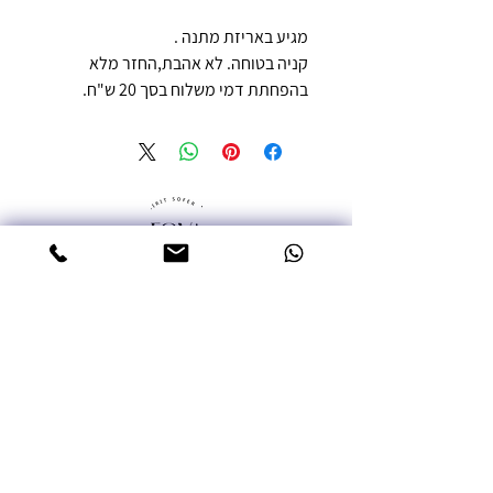
מגיע באריזת מתנה .
קניה בטוחה. לא אהבת,החזר מלא
בהפחתת דמי משלוח בסך 20 ש"ח.
טלפון: 052-3387992
אימייל: miritsofer@gmail.com
עמוד ראשי
שרשראות
עגילים
טבעות