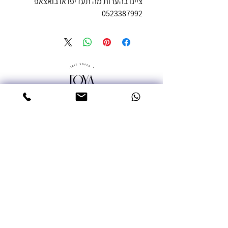
ציינו בהערות מה תעדיפו או בואצאפ
0523387992
טלפון: 052-3387992
אימייל: miritsofer@gmail.com
עמוד ראשי
שרשראות
עגילים
טבעות
צמידים
Moissanite אבנים יקרות
תכשיטי גברים