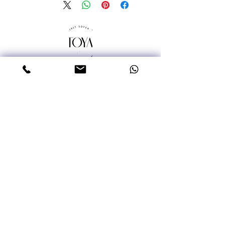
טלפון: 052-3387992
אימייל: miritsofer@gmail.com
עמוד ראשי
שרשראות
עגילים
טבעות
צמידים
Moissanite אבנים יקרות
תכשיטי גברים
תליוני תנך ננו
פיסול ברשת
סדנאות