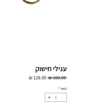
עגילי חישוק
מחיר
מחיר
 ‏160.00 ‏₪ 
רגיל
מבצע
כמות
*