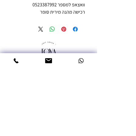
וואצאפ למספר 0523387992
רכישה מהנה מירית סופר
טלפון: 052-3387992
אימייל: miritsofer@gmail.com
עמוד ראשי
שרשראות
עגילים
טבעות
צמידים
Moissanite אבנים יקרות