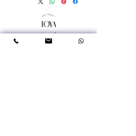
טלפון: 052-3387992
אימייל: miritsofer@gmail.com
עמוד ראשי
שרשראות
עגילים
טבעות
צמידים
Moissanite אבנים יקרות
תכשיטי גברים
תליוני תנך ננו
פיסול ברשת
סדנאות