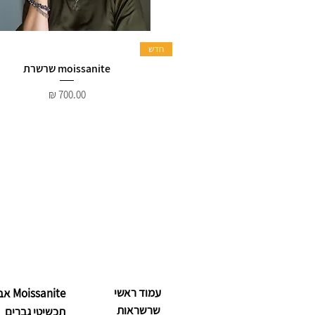
חדש
moissanite שרשרת
מחיר
עמוד ראשי
Moissanite אבנים יקרות
שרשראות
תכשיטי גברים