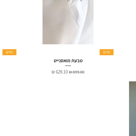
חדש
חדש
טבעת מואסנייט
37
מחיר רגיל
מחיר מבצע